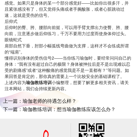
感觉。如果只是身体的某一个部分感觉好——比如你出很多汗，并
且紧张感没有了，但又觉得头痛或者手腕酸胀，或者心脏跳动过
速，这就是受伤的信号。
后仰式
后仰时的臀、胯、腰部向前挺，可以用手臂支撑出力使臀、胯、腰
向前，注意逐步做后仰练习，千万不要用力过度而使身体仰过头。
眼镜蛇式
肩部自然下垂，肘部小幅弧线弯曲做为支撑，这样才不会练成所谓
的“端肩”。
懂得识别身体的受伤信号2——当你练习瑜伽时，要经常问问自己的
身体：“我有没有超过自己的极限？身体被抻拉后是不是出现难以忍
受的剧痛感”或者“这种酸痛的感觉我是不是一直都有？”等问题。如
果回答是肯定的，那你真的需要上一个比较安全的基础课程了。
上述内容为
瑜伽教练培训
小编整理，想要了解更多相关资讯，请关
注本网站，我们会持续更新内容。
上一篇：瑜伽老师的待遇怎么样？
下一篇：瑜伽教练培训：想当瑜伽教练应该怎么办？