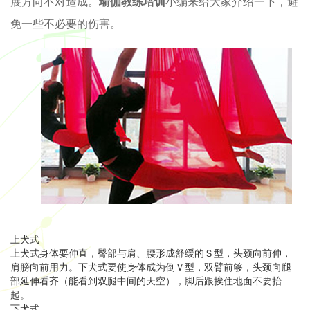
展方向不对造成。
瑜伽教练培训
小编来给大家介绍一下，避
免一些不必要的伤害。
上犬式
上犬式身体要伸直，臀部与肩、腰形成舒缓的Ｓ型，头颈向前伸，
肩膀向前用力。下犬式要使身体成为倒Ｖ型，双臂前够，头颈向腿
部延伸看齐（能看到双腿中间的天空），脚后跟挨住地面不要抬
起。
下犬式