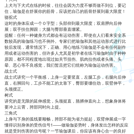
上犬与下犬式在练的时候，往往会因为力度不够而做不到位，要记
住，瑜伽是在舒展你的筋骨，应该把自己的筋骨舒展到最大限度！
骆驼式
这时的身体应成一个Ｏ字型；头部仰到最大限度；双肩胛向后伸
展；双手扶住脚跟；大腿与臀部垂直绷紧。
提醒：任何一种健身方式都会有运动伤害，即使在人们看来安全系
数较高的瑜伽练习也不例外。专家们把瑜伽和其他运动形式进行比
较后发现，通常情况下，正确、用心地练习瑜伽是不会有任何副作
用或者运动伤害的，但许多人尤其是初学者在练习瑜伽时由于种种
原因，都不同程度地出现过如关节扭伤、肌肉拉伤或者头痛、头
晕、恶心等不良感觉，我们暂且把它们统称为瑜伽运动伤害。
战士式
战士式讲究一个平衡感，上身一定要竖直，左腿工步，右腿向后伸
直，右脚回勾，工步不能工的太靠下，臀部要绷住劲，双臂伸平，
头颈摆正。
树式
讲究的是无限的延伸感觉，头颈挺直，胳膊伸直向上，想象身体将
要冲上云霄，胯部同时向上提。
三角式
上身与下身的弧线要顺畅，胯部不能为省力挺起，双臂伸展成一字
懂得识别身体的受伤信号1——做瑜伽姿势时，身体发出怎样的反应
就是受到伤害的信号呢？一节瑜伽课后，你应该有身心合一的良好