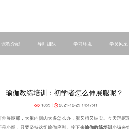
课程介绍
导师团队
学习环境
学员风采
瑜伽教练培训：初学者怎么伸展腿呢？
1855 |
2021-12-29 14:47:41
何伸展腿部，大腿内侧肉太多怎么办，腿又粗又结实。今天玛尼
还是小腿，只要坚持这组瑜伽序列。接下来
瑜伽教练培训
小编来