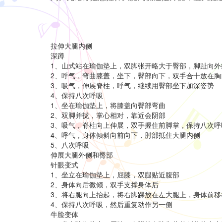
拉伸大腿内侧
深蹲
1、山式站在瑜伽垫上，双脚张开略大于臀部，脚趾向外
2、呼气，弯曲膝盖，坐下，臀部向下，双手合十放在胸
3、吸气，伸展脊柱，呼气，继续用臀部坐下加深姿势
4、保持八次呼吸
1、坐在瑜伽垫上，将膝盖向臀部弯曲
2、双脚并拢，掌心相对，靠近会阴部
3、吸气，脊柱向上伸展，双手握住前脚掌，保持八次呼
4、呼气，身体倾斜向前向下，肘部抵住大腿内侧
5、八次呼吸
伸展大腿外侧和臀部
针眼变式
1、坐立在瑜伽垫上，屈膝，双腿贴近腹部
2、身体向后微倾，双手支撑身体后
3、将右腿向上抬起，将右脚踝放在左大腿上，身体前移
4、保持八次呼吸，然后重复动作另一侧
牛脸变体