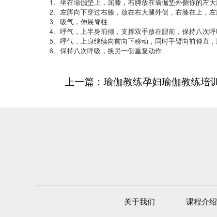
1、坐在瑜伽垫上，屈膝，右脚放在瑜伽垫外侧你的左大
2、左脚向下穿过右膝，放在右大腿外侧，右膝在上，左
3、吸气，伸展脊柱
4、呼气，上半身前倾，支撑双手放在腿前，保持八次呼
5、呼气，上身继续向前向下移动，同时手臂向前伸直，
6、保持八次呼吸，换另一侧重复动作
上一篇：瑜伽教练孕妇瑜伽教练培
关于我们
课程介绍