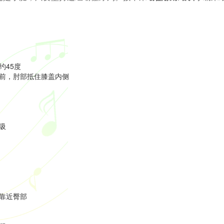
约45度
前，肘部抵住膝盖内侧
吸
靠近臀部