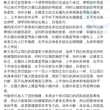
舞王变式是需要有一个绑带帮助我们完成这个体式。绑带的作用是
可以体式手臂的力量以及腿部的弯曲度，同时让腰部变的后弯而更
加柔软。动作分解：左腿直立站立右腿向后伸展膝盖弯曲小腿向
上，上半身向前并后弯，右手向下伸直抓住右腿膝盖，左手向后抓
住绑带，绑带同时绑在右脚上，目视前方。
侧鸽变式对于肩颈有问题的朋友来说也是很好的体式，同时可以按
摩我们的腹部器官，达到昂首挺胸的效果。动作分解：双腿前后分
开左腿在前膝盖弯曲小腿内收，右腿向后膝盖弯曲小腿向上，上半
身直立向上打开胸膛，右手向后伸直并抓住右脚脚踝，头部和颈部
向上仰起。
舞王变式让我们的双腿更大限度的拉伸，滋养了我们的骨盆也同时
能够预防妇科疾病，同时可以预防胸部下垂。动作分解：右腿直立
站立，左腿向上伸直膝盖弯曲小腿内收，上半身向前伸展，右手向
下并抓住右腿膝盖，左手向后抓住左脚小腿处，目视前方。
头手倒立变式犹如一个一百八十度的正在行走的人一样，它让我们
的身体得到了极大限度的舒展，增加了我们的身体活动范围。动作
分解：双手在身体两侧直立撑地，上半身向后身体和地面保持平
行，左腿大腿向上膝盖弯曲小腿向前，右腿向前直立伸直脚尖触
墙。
半舰变式加入了扭转侧腰，本身这个体式我们的四肢就是脱离地
面，所以只能靠我们的腰腹部的力量来支撑全身，所以想要保持身
体的平衡，是需要腰腹部非常有力的。动作分解：坐在地上四肢脱